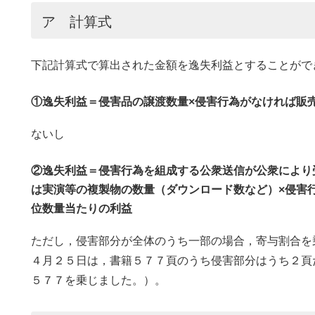
ア 計算式
下記計算式で算出された金額を逸失利益とすることがで
①逸失利益＝侵害品の譲渡数量×侵害行為がなければ販
ないし
②逸失利益＝侵害行為を組成する公衆送信が公衆により
は実演等の複製物の数量（ダウンロード数など）×侵害
位数量当たりの利益
ただし，侵害部分が全体のうち一部の場合，寄与割合を
４月２５日は，書籍５７７頁のうち侵害部分はうち２頁
５７７を乗じました。）。