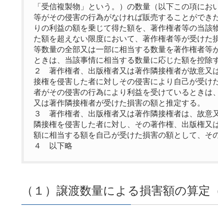
「受信複製物」という。）の数量（以下この項にお
等がその侵害の行為がなければ販売することができ
りの利益の額を乗じて得た額を、著作権者等の当該
た額を超えない限度において、著作権者等が受けた
等数量の全部又は一部に相当する数量を著作権者等
ときは、当該事情に相当する数量に応じた額を控除
２ 著作権者、出版権者又は著作隣接権者が故意又
接権を侵害した者に対しその侵害により自己が受け
者がその侵害の行為により利益を受けているときは
又は著作隣接権者が受けた損害の額と推定する。
３ 著作権者、出版権者又は著作隣接権者は、故意
隣接権を侵害した者に対し、その著作権、出版権又
額に相当する額を自己が受けた損害の額として、そ
４ 以下略
（１）譲渡数量による損害額の算定