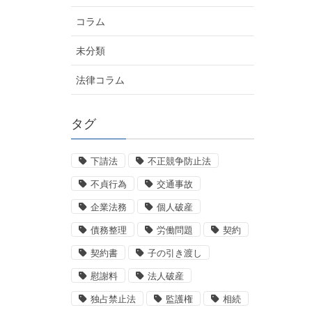
コラム
未分類
法律コラム
タグ
下請法
不正競争防止法
不貞行為
交通事故
企業法務
個人破産
債務整理
労働問題
契約
契約書
子の引き渡し
慰謝料
法人破産
独占禁止法
監護権
相続