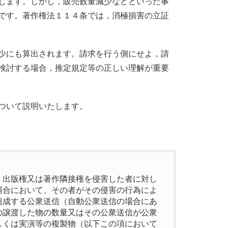
じます。しかし，販売数量減少などといった事
です。著作権法１１４条では，消極損害の立証
少にも算出されます。請求を行う側にせよ，請
検討する場合，推定規定等の正しい理解が重要
ついて説明いたします。
、出版権又は著作隣接権を侵害した者に対し
場合において、その者がその侵害の行為によ
組成する公衆送信（自動公衆送信の場合にあ
の譲渡した物の数量又はその公衆送信が公衆
しくは実演等の複製物（以下この項において