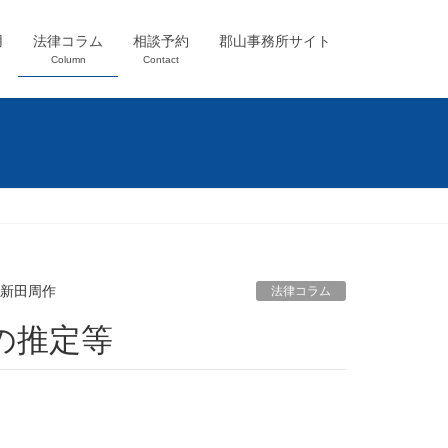
用
法律コラム
相談予約
郡山事務所サイト
Column
Contact
 新田周作
法律コラム
の推定等