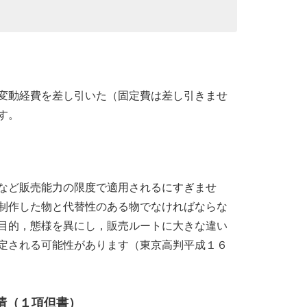
変動経費を差し引いた（固定費は差し引きませ
す。
など販売能力の限度で適用されるにすぎませ
制作した物と代替性のある物でなければならな
目的，態様を異にし，販売ルートに大きな違い
定される可能性があります（東京高判平成１６
情（１項但書）